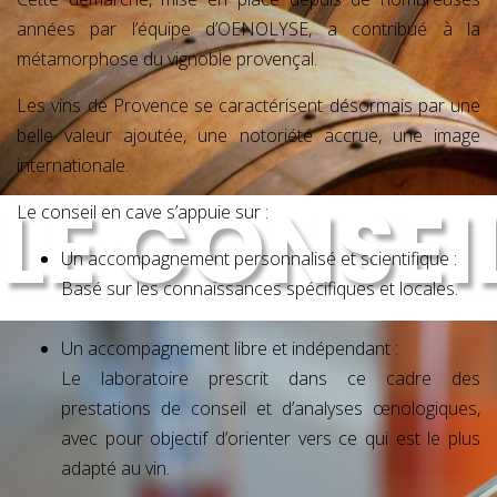
années par l’équipe d’OENOLYSE, a contribué à la
métamorphose du vignoble provençal.
Les vins de Provence se caractérisent désormais par une
belle valeur ajoutée, une notoriété accrue, une image
internationale.
LE CONSE
Le conseil en cave s’appuie sur :
Un accompagnement personnalisé et scientifique :
Basé sur les connaissances spécifiques et locales.
Un accompagnement libre et indépendant :
Le laboratoire prescrit dans ce cadre des
prestations de conseil et d’analyses œnologiques,
avec pour objectif d’orienter vers ce qui est le plus
adapté au vin.