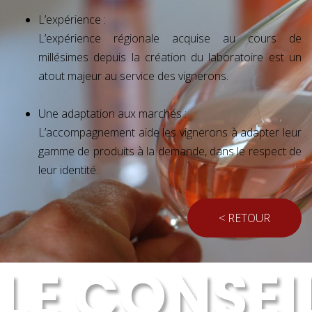
L’expérience :
L’expérience régionale acquise au cours de
millésimes depuis la création du laboratoire est un
atout majeur au service des vignerons.
Une adaptation aux marchés :
L’accompagnement aide les vignerons à adapter leur
gamme de produits à la demande, dans le respect de
leur identité.
< RETOUR
LE CONSE