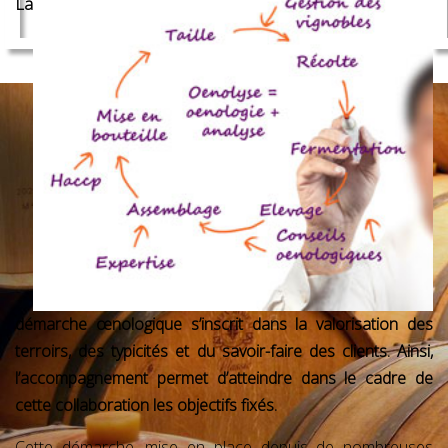
LE CONSE
La
démarche œnologique s’inscrit dans la valorisation des
terroirs, des typicités et du savoir-faire des clients. Ainsi,
l’accompagnement permet d’atteindre dans le cadre de
cette collaboration les objectifs fixés.
Cette démarche, mise en place depuis de nombreuses